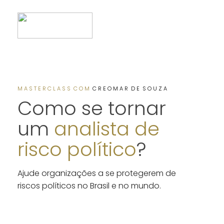
M A S T E R C L A S S C O M
C R E O M A R D E S O U Z A
Como se tornar
um
analista de
risco político
?
Ajude organizações a se protegerem de
riscos políticos no Brasil e no mundo.