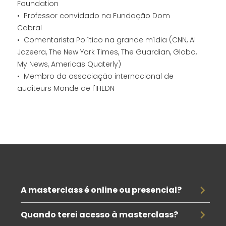
Foundation
• Professor convidado na Fundação Dom
Cabral
• Comentarista Político na grande mídia (CNN, Al
Jazeera, The New York Times, The Guardian, Globo,
My News, Americas Quaterly)
• Membro da associação internacional de
auditeurs Monde de l'IHEDN
A masterclass é online ou presencial?
A aula é online e em formato gravado. Você 
poderá assistir quando quiser de onde estiver. 
Você receberá imediatamente um e-mail 
Quando terei acesso à masterclass?
contendo seu login para entrar na plataforma 