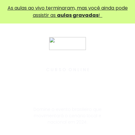
As aulas ao vivo terminaram, mas você ainda pode
assistir as
aulas gravadas
!
C U R S O O N L I N E
Entenda as Eleições
Municipais
Domine o evento brasileiro que
movimentará o cenário local e
nacional em 2024.